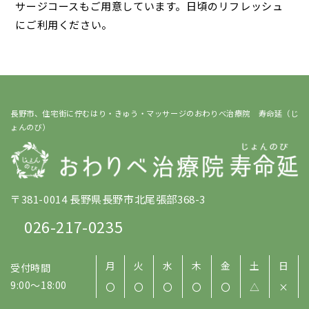
サージコースもご用意しています。日頃のリフレッシュ
にご利用ください。
長野市、住宅街に佇むはり・きゅう・マッサージのおわりべ治療院 寿命延（じ
ょんのび）
〒381-0014 長野県長野市北尾張部368-3
026-217-0235
月
火
水
木
金
土
日
受付時間
9:00～18:00
〇
〇
〇
〇
〇
△
×